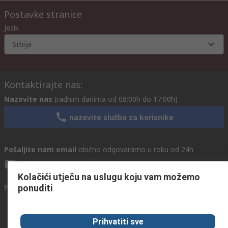
Postavke stranice
Jezik
Srbija
Kontaktirajte nas:
Nazovite nas
(radnim danima od 08:00h do 17:00h)
nazovite službu za korisnike
Pošaljite nam email
obično odgovaramo u roku od 24h
info@primotronic.co.rs
Kolačići utječu na uslugu koju vam možemo
ponuditi
Povežite se s nama
Prihvatiti sve