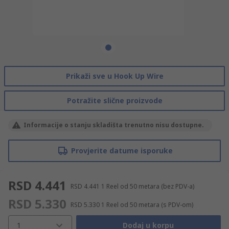
Prikaži sve u Hook Up Wire
Potražite slične proizvode
Informacije o stanju skladišta trenutno nisu dostupne.
Provjerite datume isporuke
RSD 4.441
RSD 4.441
1 Reel od 50 metara
(bez PDV-a)
RSD 5.330
RSD 5.330
1 Reel od 50 metara
(s PDV-om)
1
Dodaj u korpu