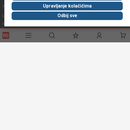
Korisni linkovi
Upravljanje kolačićima
Odbij sve
Usluge
O RS-u
Industrijska
Registrirajte
O RS-u
Industrijska Zona
Delivery
RS u svijetu
Proizvodnja
Payment
Korporacija
Export
ESG
Uvjeti korištenja
Uvjeti prodaje
Politika privatnosti
Politika
kolačića
© RS Components Ltd. 2020
Primotronic d.o.o.
Preradovićeva 5 a, 21132 Petrovaradin
grad Novi Sad
Srbija
Ove internet stranice razvio je Catalogue Solutions Ltd pod
licencom RS Components Ltd