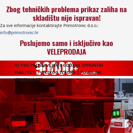
Zbog tehničkih problema prikaz zaliha na
skladištu nije ispravan!
Za sve informacije kontaktirajte Primotronic d.o.o.:
info@primotronic.hr
Poslujemo samo i isključivo kao
VELEPRODAJA
RS PRO PROSLAVLJA 10 GODINA VRHUNSKE
KVALITETE, VELIKOG IZBORA I POVOLJNE
VRIJEDNOSTI