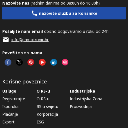
Nazovite nas
(radnim danima od 08:00h do 16:00h)
nazovite službu za korisnike
Pošaljite nam email
obično odgovaramo u roku od 24h
info@primotronic.hr
Povežite se s nama
Korisne poveznice
Usluge
O RS-u
Industrijska
Registrirajte
O RS-u
Industrijska Zona
Isporuka
RS u svijetu
Proizvodnja
Plaćanje
Korporacija
Export
ESG