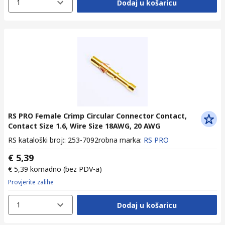
1
Dodaj u košaricu
RS PRO Female Crimp Circular Connector Contact,
Contact Size 1.6, Wire Size 18AWG, 20 AWG
RS kataloški broj:
:
253-7092
robna marka
:
RS PRO
€ 5,39
€ 5,39
komadno
(bez PDV-a)
Provjerite zalihe
1
Dodaj u košaricu