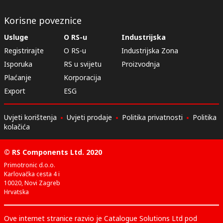
Korisne poveznice
Usluge
O RS-u
Industrijska
Registrirajte
O RS-u
Industrijska Zona
Isporuka
RS u svijetu
Proizvodnja
Plaćanje
Korporacija
Export
ESG
Uvjeti korištenja
Uvjeti prodaje
Politika privatnosti
Politika
kolačića
© RS Components Ltd. 2020
Primotronic d.o.o.
Karlovačka cesta 4 i
10020, Novi Zagreb
Hrvatska
Ove internet stranice razvio je Catalogue Solutions Ltd pod