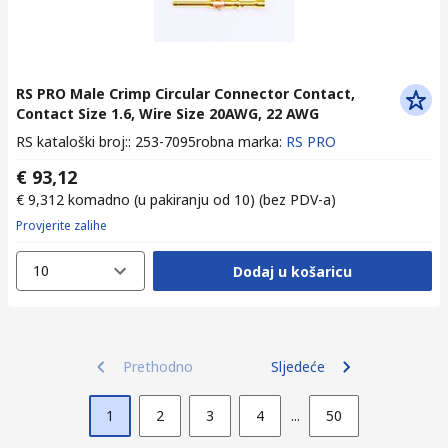
RS PRO Male Crimp Circular Connector Contact,
Contact Size 1.6, Wire Size 20AWG, 22 AWG
RS kataloški broj:
:
253-7095
robna marka
:
RS PRO
€ 93,12
€ 9,312
komadno (u pakiranju od 10)
(bez PDV-a)
Provjerite zalihe
10
Dodaj u košaricu
Prethodno
Sljedeće
1
2
3
4
...
50