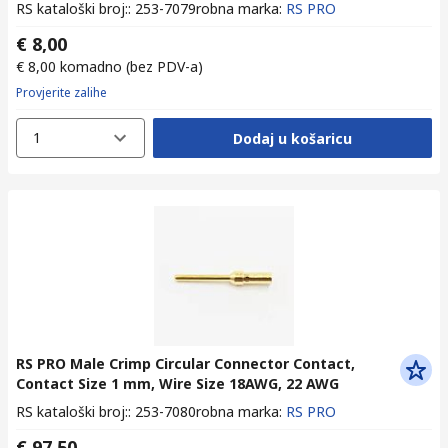
RS kataloški broj:
:
253-7079
robna marka
:
RS PRO
€ 8,00
€ 8,00
komadno
(bez PDV-a)
Provjerite zalihe
1
Dodaj u košaricu
RS PRO Male Crimp Circular Connector Contact,
Contact Size 1 mm, Wire Size 18AWG, 22 AWG
RS kataloški broj:
:
253-7080
robna marka
:
RS PRO
€ 97,50