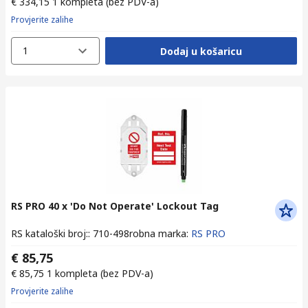
€ 334,15
1 kompleta
(bez PDV-a)
Provjerite zalihe
1
Dodaj u košaricu
RS PRO 40 x 'Do Not Operate' Lockout Tag
RS kataloški broj:
:
710-498
robna marka
:
RS PRO
€ 85,75
€ 85,75
1 kompleta
(bez PDV-a)
Provjerite zalihe