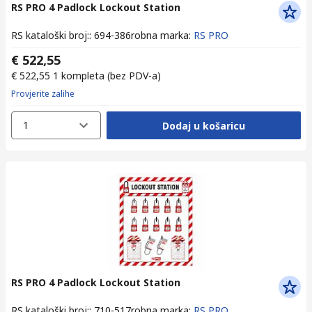
RS PRO 4 Padlock Lockout Station
RS kataloški broj:
:
694-386
robna marka
:
RS PRO
€ 522,55
€ 522,55
1 kompleta
(bez PDV-a)
Provjerite zalihe
1
Dodaj u košaricu
RS PRO 4 Padlock Lockout Station
RS kataloški broj:
:
710-517
robna marka
:
RS PRO