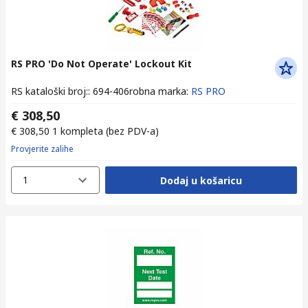
RS PRO 'Do Not Operate' Lockout Kit
RS kataloški broj:
:
694-406
robna marka
:
RS PRO
€ 308,50
€ 308,50
1 kompleta
(bez PDV-a)
Provjerite zalihe
1
Dodaj u košaricu