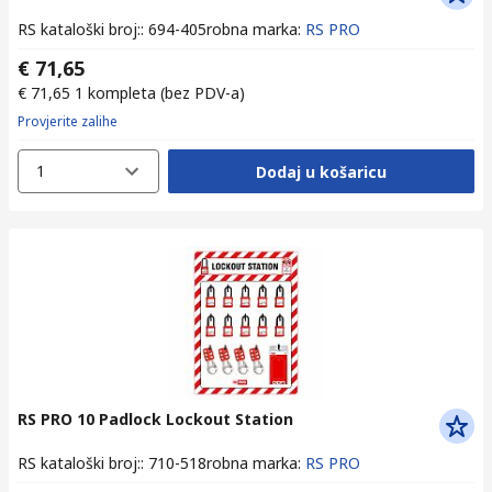
RS kataloški broj:
:
694-405
robna marka
:
RS PRO
€ 71,65
€ 71,65
1 kompleta
(bez PDV-a)
Provjerite zalihe
1
Dodaj u košaricu
RS PRO 10 Padlock Lockout Station
RS kataloški broj:
:
710-518
robna marka
:
RS PRO