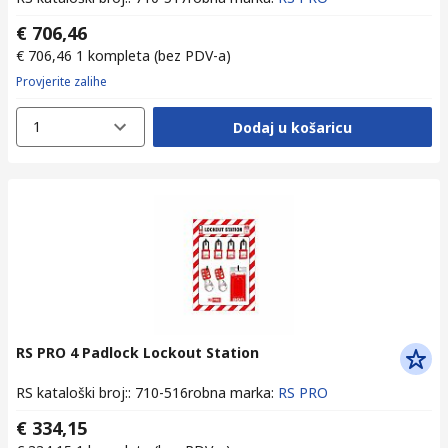
€ 706,46
€ 706,46
1 kompleta
(bez PDV-a)
Provjerite zalihe
1
Dodaj u košaricu
RS PRO 4 Padlock Lockout Station
RS kataloški broj:
:
710-516
robna marka
:
RS PRO
€ 334,15