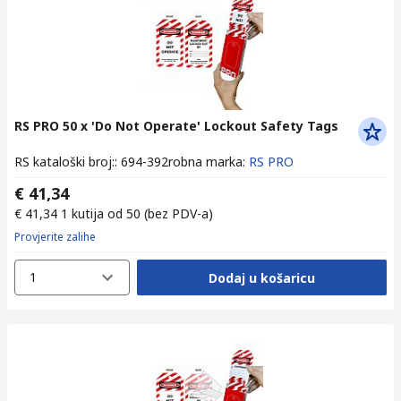
RS PRO 50 x 'Do Not Operate' Lockout Safety Tags
RS kataloški broj:
:
694-392
robna marka
:
RS PRO
€ 41,34
€ 41,34
1 kutija od 50
(bez PDV-a)
Provjerite zalihe
1
Dodaj u košaricu