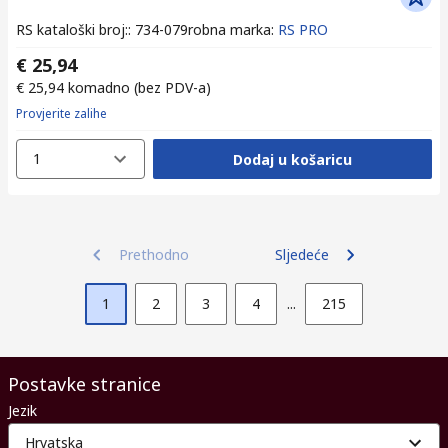
RS kataloški broj:
:
734-079
robna marka
:
RS PRO
€ 25,94
€ 25,94
komadno
(bez PDV-a)
Provjerite zalihe
1
Dodaj u košaricu
Prethodno
Sljedeće
1
2
3
4
...
215
Postavke stranice
Jezik
Hrvatska