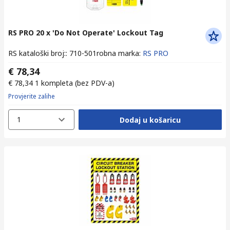
RS PRO 20 x 'Do Not Operate' Lockout Tag
RS kataloški broj:
:
710-501
robna marka
:
RS PRO
€ 78,34
€ 78,34
1 kompleta
(bez PDV-a)
Provjerite zalihe
1
Dodaj u košaricu