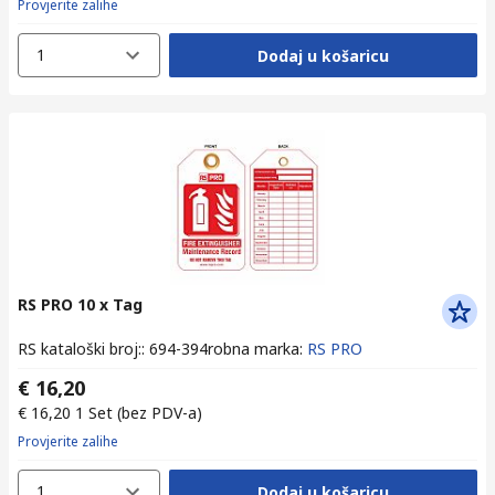
Provjerite zalihe
1
Dodaj u košaricu
RS PRO 10 x Tag
RS kataloški broj:
:
694-394
robna marka
:
RS PRO
€ 16,20
€ 16,20
1 Set
(bez PDV-a)
Provjerite zalihe
1
Dodaj u košaricu