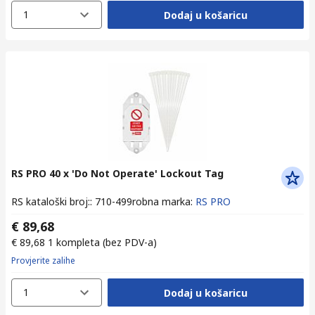
1
Dodaj u košaricu
RS PRO 40 x 'Do Not Operate' Lockout Tag
RS kataloški broj:
:
710-499
robna marka
:
RS PRO
€ 89,68
€ 89,68
1 kompleta
(bez PDV-a)
Provjerite zalihe
1
Dodaj u košaricu