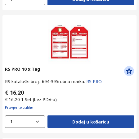
RS PRO 10 x Tag
RS kataloški broj:
:
694-395
robna marka
:
RS PRO
€ 16,20
€ 16,20
1 Set
(bez PDV-a)
Provjerite zalihe
1
Dodaj u košaricu