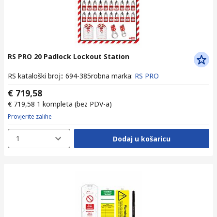
RS PRO 20 Padlock Lockout Station
RS kataloški broj:
:
694-385
robna marka
:
RS PRO
€ 719,58
€ 719,58
1 kompleta
(bez PDV-a)
Provjerite zalihe
1
Dodaj u košaricu