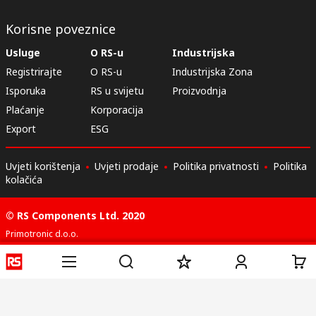
Korisne poveznice
Usluge
O RS-u
Industrijska
Registrirajte
O RS-u
Industrijska Zona
Isporuka
RS u svijetu
Proizvodnja
Plaćanje
Korporacija
Export
ESG
Uvjeti korištenja
Uvjeti prodaje
Politika privatnosti
Politika
kolačića
© RS Components Ltd. 2020
Primotronic d.o.o.
Karlovačka cesta 4 i
10020, Novi Zagreb
Hrvatska
Ove internet stranice razvio je Catalogue Solutions Ltd pod