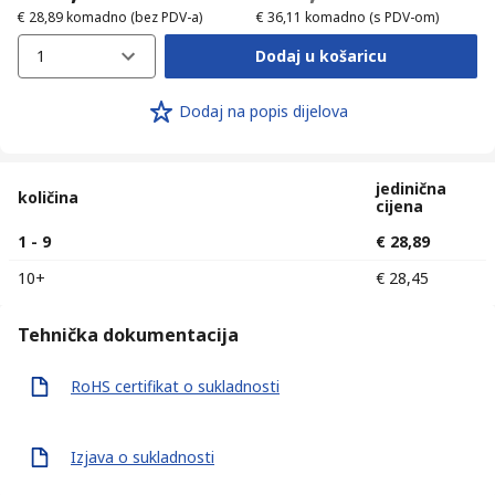
€ 28,89
komadno
(bez PDV-a)
€ 36,11
komadno
(s PDV-om)
1
Dodaj u košaricu
Dodaj na popis dijelova
jedinična
količina
cijena
1 - 9
€ 28,89
10+
€ 28,45
Tehnička dokumentacija
RoHS certifikat o sukladnosti
Izjava o sukladnosti