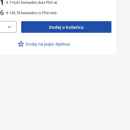
61
€ 116,61
komadno
(bez PDV-a)
76
€ 145,76
komadno
(s PDV-om)
Dodaj u košaricu
Dodaj na popis dijelova