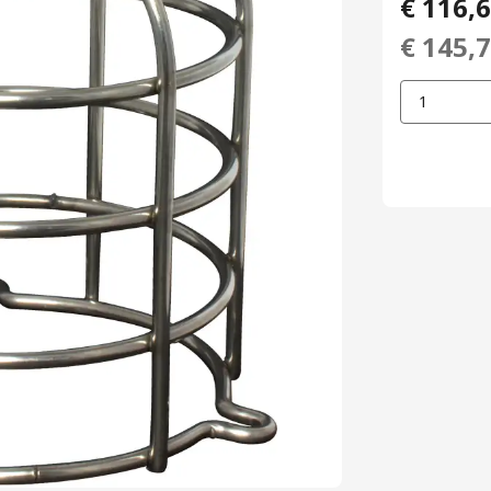
€ 116,
€ 145,
1