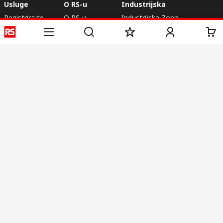
Usluge
O RS-u
Industrijska
Registrirajte
O RS-u
Industrijska Zona
Isporuka
RS u svijetu
Proizvodnja
Plaćanje
Korporacija
Export
ESG
Uvjeti korištenja
Uvjeti prodaje
Politika privatnosti
Politika
kolačića
© RS Components Ltd. 2020
Primotronic d.o.o.
Karlovačka cesta 4 i
10020, Novi Zagreb
Hrvatska
Ove internet stranice razvio je Catalogue Solutions Ltd pod
licencom RS Components Ltd