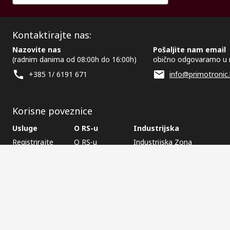
Kontaktirajte nas:
Nazovite nas
Pošaljite nam email
(radnim danima od 08:00h do 16:00h)
obično odgovaramo u 
+385 1/ 6191 671
info@primotronic.
Korisne poveznice
Usluge
O RS-u
Industrijska
Registrirajte
O RS-u
Industrijska Zona
Isporuka
RS u svijetu
Proizvodnja
Plaćanje
Korporacija
Export
ESG
Uvjeti korištenja
Uvjeti prodaje
Politika privatnosti
Politik