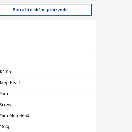
Potražite slične proizvode
RS Pro
Mop Head
Yarn
Screw
Yarn Mop Head
182g