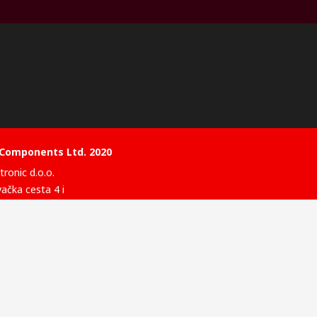
 Components Ltd. 2020
ronic d.o.o.
vačka cesta 4 i
, Novi Zagreb
ska
nternet stranice razvio je Catalogue Solutions Ltd pod licencom
omponents Ltd