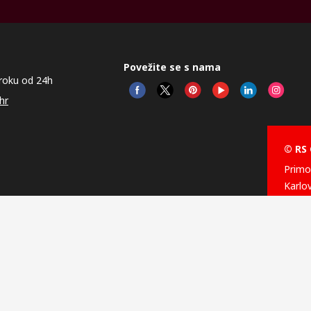
Povežite se s nama
roku od 24h
hr
© RS
Primot
Karlo
10020
Hrvat
Ove i
a kolačića
RS C