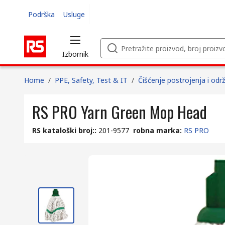
Podrška
Usluge
Izbornik
Home
/
PPE, Safety, Test & IT
/
Čišćenje postrojenja i odr
RS PRO Yarn Green Mop Head
RS kataloški broj:
:
201-9577
robna marka
:
RS PRO