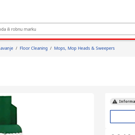
žavanje
/
Floor Cleaning
/
Mops, Mop Heads & Sweepers
Informac