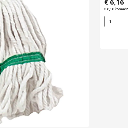
€ 6,16
€ 6,16
komad
1