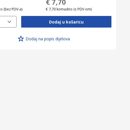
€ 7,70
no
(bez PDV-a)
€ 7,70
komadno
(s PDV-om)
Dodaj u košaricu
Dodaj na popis dijelova