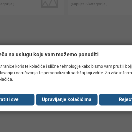
tegorije.
)
(
Kupujte 8 kategorije.
)
ječu na uslugu koju vam možemo ponuditi
tranice koriste kolačiće i slične tehnologije kako bismo vam pružili bol
avanja i naručivanja te personalizirali sadržaj koji vidite. Za više inform
olačića.
atiti sve
Upravljanje kolačićima
Reject