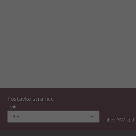
Postavke stranice
Jezik
BiH
(s
(bez PDV-a)