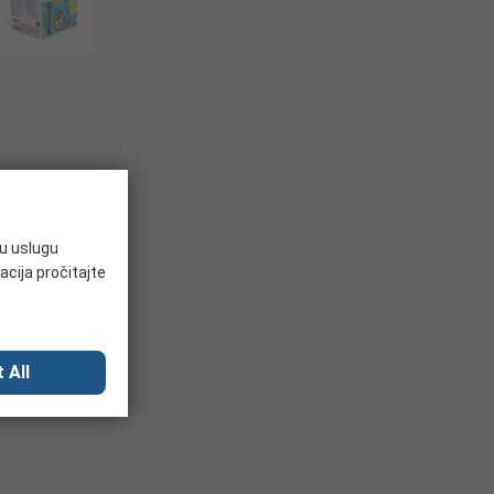
ju uslugu
acija pročitajte
 All