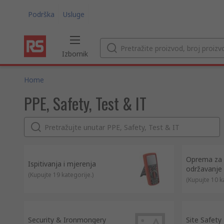
Podrška
Usluge
Izbornik
Home
PPE, Safety, Test & IT
Oprema za č
Ispitivanja i mjerenja
održavanje
(
Kupujte 19 kategorije.
)
(
Kupujte 10 k
Security & Ironmongery
Site Safety