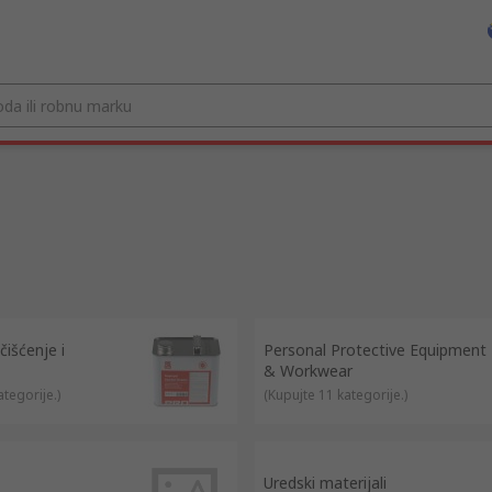
išćenje i
Personal Protective Equipment
& Workwear
ategorije.
)
(
Kupujte 11 kategorije.
)
Uredski materijali