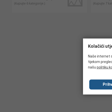
(
Kupujte 6 kategorije.
)
(
Kupujte 7 ka
Kolačići ut
Naše internet s
tijekom pregled
našu
politiku k
Prihv