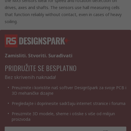
the MX5 sensors ideal for speed and rotation detection on
drives, axes and shafts. The sensors use hall measuring cells
that function reliably without contact, even in cases of heavy
soiling.
Zamisliti. Stvoriti. Surađivati
PRIDRUŽITE SE BESPLATNO
Bez skrivenih naknada!
Preuzmite i koristite naš softver DesignSpark za svoje PCB i
3D mehaničke dizajne
Pregledajte i doprinesite sadržaju internet stranice i foruma
Preuzmite 3D modele, sheme i otiske s više od milijun
proizvoda