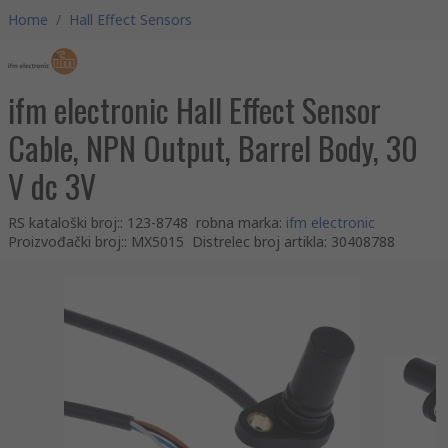
Home
/
Hall Effect Sensors
ifm electronic Hall Effect Sensor
Cable, NPN Output, Barrel Body, 30
V dc 3V
RS kataloški broj:
:
123-8748
robna marka
:
ifm electronic
Proizvođački broj:
:
MX5015
Distrelec broj artikla
:
30408788