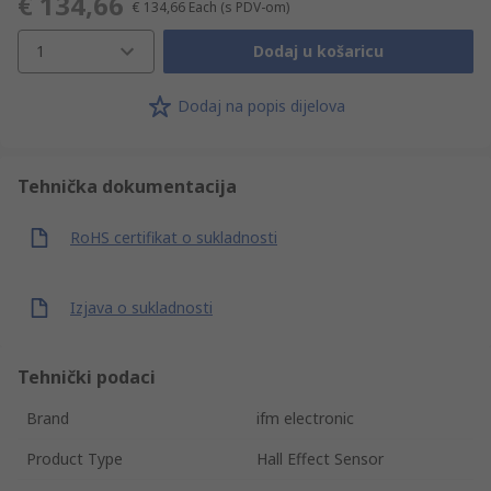
€ 134,66
€ 134,66
Each
(s PDV-om)
1
Dodaj u košaricu
Dodaj na popis dijelova
Tehnička dokumentacija
RoHS certifikat o sukladnosti
Izjava o sukladnosti
Tehnički podaci
Brand
ifm electronic
Product Type
Hall Effect Sensor