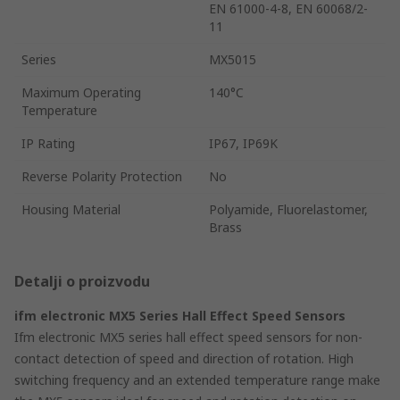
EN 61000-4-8, EN 60068/2-
11
Series
MX5015
Maximum Operating
140°C
Temperature
IP Rating
IP67, IP69K
Reverse Polarity Protection
No
Housing Material
Polyamide, Fluorelastomer,
Brass
Detalji o proizvodu
ifm electronic MX5 Series Hall Effect Speed Sensors
Ifm electronic MX5 series hall effect speed sensors for non-
contact detection of speed and direction of rotation. High
switching frequency and an extended temperature range make