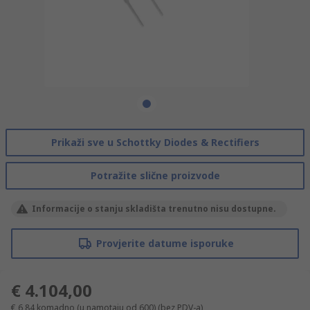
Prikaži sve u Schottky Diodes & Rectifiers
Potražite slične proizvode
Informacije o stanju skladišta trenutno nisu dostupne.
Provjerite datume isporuke
€ 4.104,00
€ 6,84
komadno (u namotaju od 600)
(bez PDV-a)