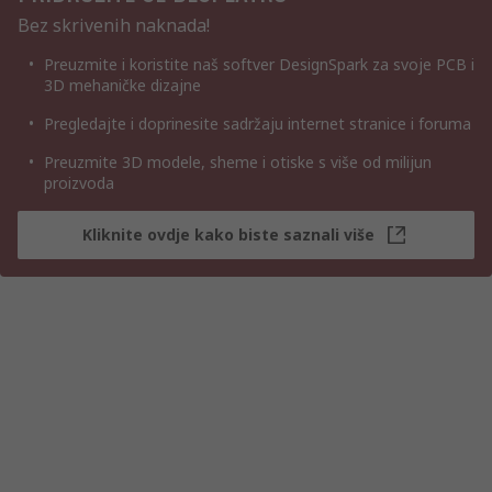
Bez skrivenih naknada!
Preuzmite i koristite naš softver DesignSpark za svoje PCB i
3D mehaničke dizajne
Pregledajte i doprinesite sadržaju internet stranice i foruma
Preuzmite 3D modele, sheme i otiske s više od milijun
proizvoda
Kliknite ovdje kako biste saznali više