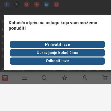
Korisne poveznice
Kolačići utječu na uslugu koju vam možemo
ponuditi
Usluge
O RS-u
Industrijska
Registrirajte
O RS-u
Industrijska Zona
Delivery
RS u svijetu
Proizvodnja
Prihvatiti sve
Payment
Korporacija
Upravljanje kolačićima
Export
ESG
Odbaciti sve
Uvjeti korištenja
Uvjeti prodaje
Politika privatnosti
Cookie
Policy
© RS Components Ltd. 2020
Primotronic d.o.o.
Karlovačka cesta 4 i
10020 Novi Zagreb
Hrvatska