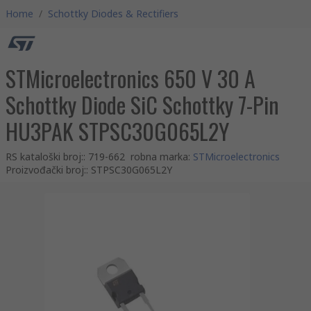
Home
/
Schottky Diodes & Rectifiers
STMicroelectronics 650 V 30 A
Schottky Diode SiC Schottky 7-Pin
HU3PAK STPSC30G065L2Y
RS kataloški broj:
:
719-662
robna marka
:
STMicroelectronics
Proizvođački broj:
:
STPSC30G065L2Y