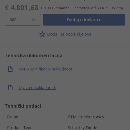
€ 4.801,68
€ 8,003
komadno (u namotaju od 600)
(s PDV-om)
600
Dodaj u košaricu
Dodaj na popis dijelova
Tehnička dokumentacija
RoHS certifikat o sukladnosti
Izjava o sukladnosti
Tehnički podaci
Brand
STMicroelectronics
Product Type
Schottky Diode