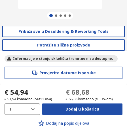
Prikaži sve u Desoldering & Reworking Tools
Potražite slične proizvode
Informacije o stanju skladišta trenutno nisu dostupne.
Provjerite datume isporuke
€ 54,94
€ 68,68
€ 54,94
komadno
(bez PDV-a)
€ 68,68
komadno
(s PDV-om)
1
Dodaj u košaricu
Dodaj na popis dijelova