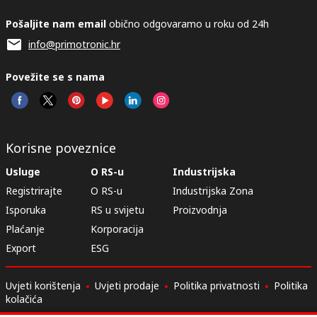
Pošaljite nam email
obično odgovaramo u roku od 24h
info@primotronic.hr
Povežite se s nama
Korisne poveznice
Usluge
O RS-u
Industrijska
Registrirajte
O RS-u
Industrijska Zona
Isporuka
RS u svijetu
Proizvodnja
Plaćanje
Korporacija
Export
ESG
Uvjeti korištenja
Uvjeti prodaje
Politika privatnosti
Politika
kolačića