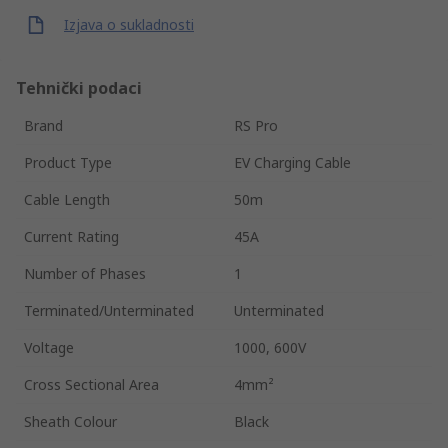
Izjava o sukladnosti
Tehnički podaci
Brand
RS Pro
Product Type
EV Charging Cable
Cable Length
50m
Current Rating
45A
Number of Phases
1
Terminated/Unterminated
Unterminated
Voltage
1000, 600V
Cross Sectional Area
4mm²
Sheath Colour
Black