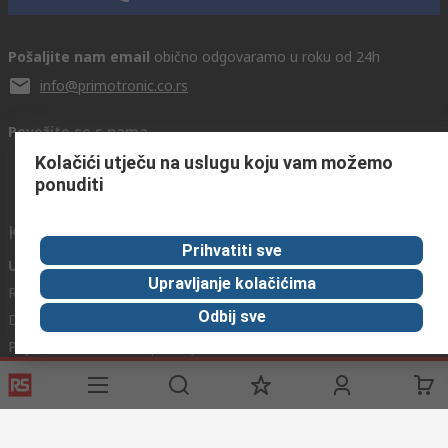
Pošaljite nam email
obično odgovaramo u roku od 24h
info@primotronic.co.rs
Povežite se s nama
Kolačići utječu na uslugu koju vam možemo
ponuditi
Korisni linkovi
Prihvatiti sve
Usluge
O RS-u
Industrijska
Upravljanje kolačićima
Registrirajte
O RS-u
Industrijska Zona
Odbij sve
Delivery
RS u svijetu
Proizvodnja
Payment
Korporacija
Export
ESG
Uvjeti korištenja
Uvjeti prodaje
Politika privatnosti
Politika
kolačića