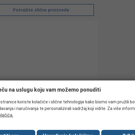
Potražite slične proizvode
ječu na uslugu koju vam možemo ponuditi
RS Pro
tranice koriste kolačiće i slične tehnologije kako bismo vam pružili bo
Subminiature Micro Switch
avanja i naručivanja te personalizirali sadržaj koji vidite. Za više inform
Lever
olačića.
Solder