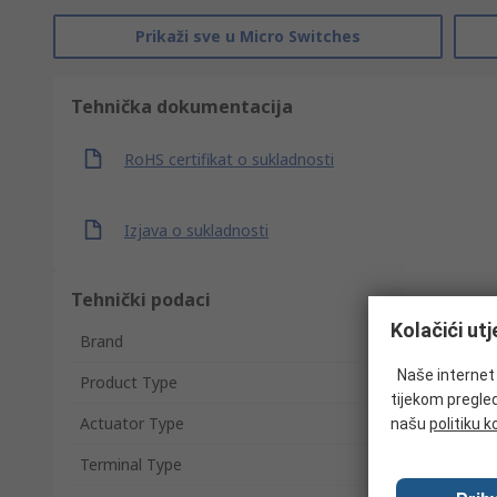
Prikaži sve u Micro Switches
Tehnička dokumentacija
RoHS certifikat o sukladnosti
Izjava o sukladnosti
Tehnički podaci
Kolačići ut
Brand
Naše internet s
Product Type
tijekom pregled
Actuator Type
našu
politiku k
Terminal Type