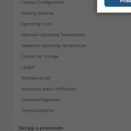
Prihv
Contact Configuration
Housing Material
Operating Force
Minimum Operating Temperature
Maximum Operating Temperature
Contact AC Voltage
Length
Mechanical Life
Hazardous Area Certification
Standards/Approvals
Zemlja podrijetla
Detalji o proizvodu