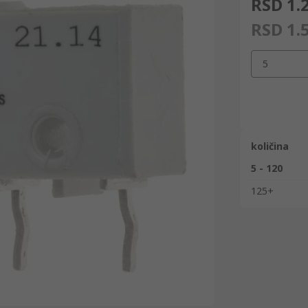
RSD 1.
RSD 1.
5
količina
5 - 120
125+