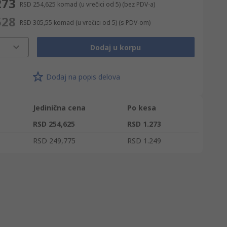
273
RSD 254,625
komad (u vrečici od 5)
(bez PDV-a)
528
RSD 305,55
komad (u vrečici od 5)
(s PDV-om)
Dodaj u korpu
Dodaj na popis delova
Jedinična cena
Po kesa
RSD 254,625
RSD 1.273
RSD 249,775
RSD 1.249