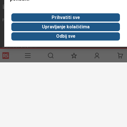
info@primotronic.co.rs
Prihvatiti sve
Povežite se s nama
Upravljanje kolačićima
Odbij sve
Korisni linkovi
Usluge
O RS-u
Industrijska
Registrirajte
O RS-u
Industrijska Zona
Delivery
RS u svijetu
Proizvodnja
Payment
Korporacija
Export
ESG
Uvjeti korištenja
Uvjeti prodaje
Politika privatnosti
Politika
kolačića
© RS Components Ltd. 2020