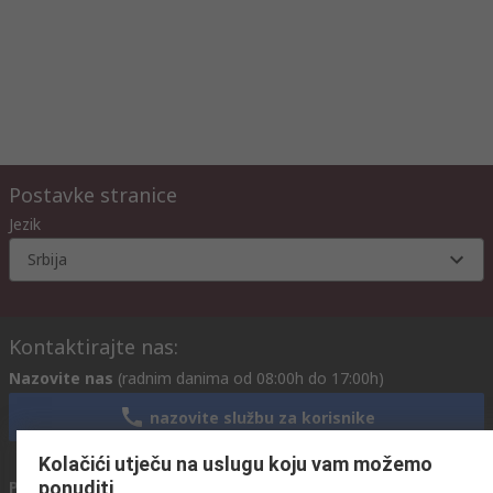
Postavke stranice
Jezik
Srbija
Kontaktirajte nas:
Nazovite nas
(radnim danima od 08:00h do 17:00h)
nazovite službu za korisnike
Kolačići utječu na uslugu koju vam možemo
Pošaljite nam email
ponuditi
obično odgovaramo u roku od 24h