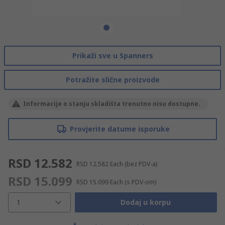
Prikaži sve u Spanners
Potražite slične proizvode
Informacije o stanju skladišta trenutno nisu dostupne.
Provjerite datume isporuke
RSD 12.582
RSD 12.582
Each
(bez PDV-a)
RSD 15.099
RSD 15.099
Each
(s PDV-om)
1
Dodaj u korpu